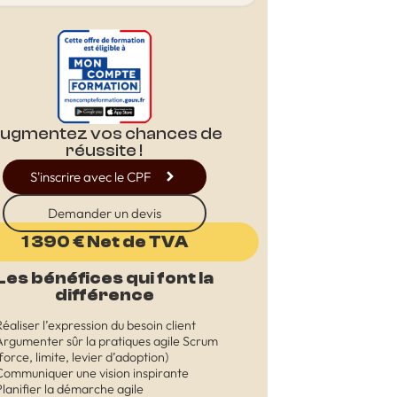
ugmentez vos chances de
réussite !
S'inscrire avec le CPF
Demander un devis
1 390 € Net de TVA
Les bénéfices qui font la
différence
Réaliser l’expression du besoin client
Argumenter sûr la pratiques agile Scrum
force, limite, levier d’adoption)
Communiquer une vision inspirante
Planifier la démarche agile