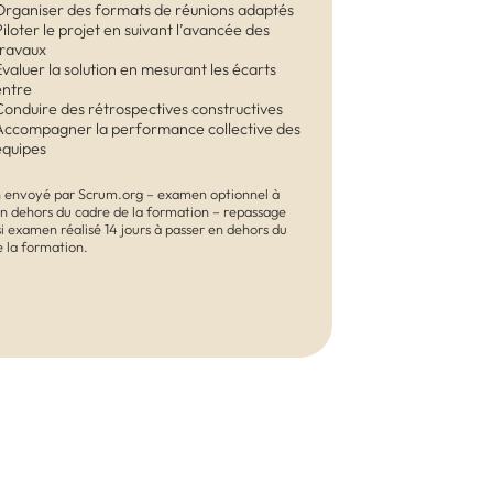
Organiser des formats de réunions adaptés
Piloter le projet en suivant l’avancée des
travaux
Évaluer la solution en mesurant les écarts
entre
Conduire des rétrospectives constructives
Accompagner la performance collective des
équipes
 envoyé par Scrum.org – examen optionnel à
en dehors du cadre de la formation – repassage
si examen réalisé 14 jours à passer en dehors du
e la formation.