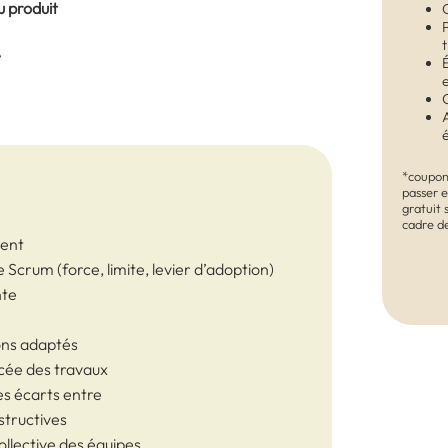
u produit
e
*coupon
passer 
n
gratuit 
cadre d
ient
 Scrum (force, limite, levier d’adoption)
nte
ons adaptés
ancée des travaux
es écarts entre
structives
lective des équipes