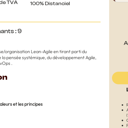
 de TVA
100% Distanciel
ants : 9
A
e/organisation Lean-Agile en tirant parti du
e la pensée systémique, du développement Agile,
evOps .
on
valeurs et les principes
(