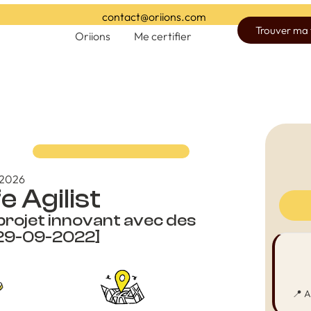
contact@oriions.com
Trouver ma
Oriions
Me certifier
6/2026
e Agilist
 projet innovant avec des
 29-09-2022]
📍 A