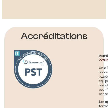
Accréditations
Accré
22/02
Un.e 
appro
l’expé
équip
a éga
pour 
pensée
Les ap
format